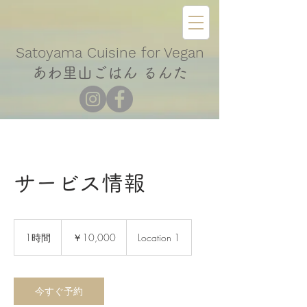
​Satoyama Cuisine for Vegan
あわ里山ごはん るんた
サービス情報
10,000
円
1時間
1
￥10,000
Location 1
時
今すぐ予約