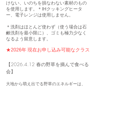
けない、いのちを損なわない素材のもの
を使用します。＊IHクッキングヒータ
ー、電子レンジは使用しません。
＊洗剤はほとんど使わず（使う場合は石
鹸洗剤を最小限に）、ゴミも極力少なく
なるよう留意します。
★2026年 現在お申し込み可能なクラス
【2026.4.12 春の野草を摘んで食べる
会】
大地から萌え出でる野草のエネルギーは、
寒い季節に滞っていた、私たちの体の巡りを
目覚めさせ、
余分なものを出してくれる自然からの贈りも
の。
そんなパワフルな野草の力をいただけるのは
まさに今！
るんたのお庭で一緒に見分けながら、