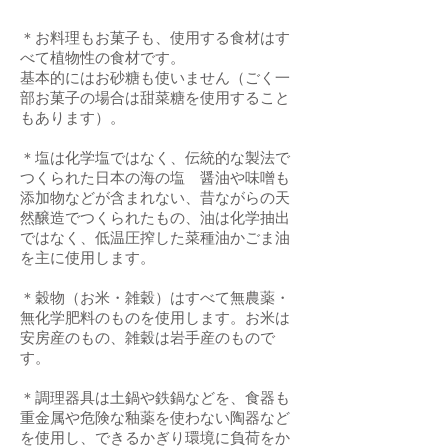
＊お料理もお菓子も、使用する食材はす
べて植物性の食材です。
基本的にはお砂糖も使いません（ごく一
部お菓子の場合は甜菜糖を使用すること
もあります）。
＊塩は化学塩ではなく、伝統的な製法で
つくられた日本の海の塩 醤油や味噌も
添加物などが含まれない、昔ながらの天
然醸造でつくられたもの、油は化学抽出
ではなく、低温圧搾した菜種油かごま油
を主に使用します。
＊穀物（お米・雑穀）はすべて無農薬・
無化学肥料のものを使用します。お米は
安房産のもの、雑穀は岩手産のもので
す。
＊調理器具は土鍋や鉄鍋などを、食器も
重金属や危険な釉薬を使わない陶器など
を使用し、できるかぎり環境に負荷をか